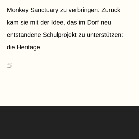
Monkey Sanctuary zu verbringen. Zurück
kam sie mit der Idee, das im Dorf neu
entstandene Schulprojekt zu unterstützen:
die Heritage…
FÜR
KOMMENTARE DEAKTIVIERT
CHRISTINA
PLETTNER:
DORFSCHULE
IN
GHANA
–
WIE
2020
ALLES
BEGANN